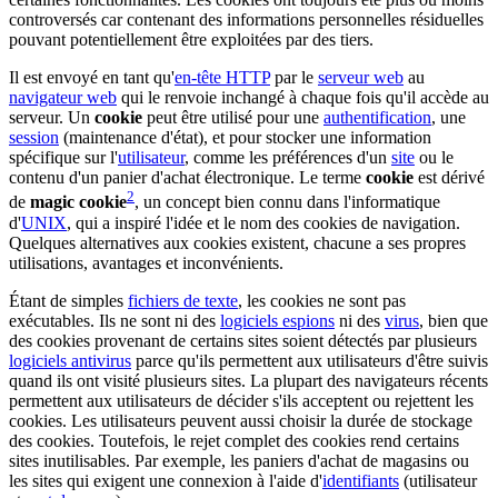
controversés car contenant des informations personnelles résiduelles
pouvant potentiellement être exploitées par des tiers.
Il est envoyé en tant qu'
en-tête HTTP
par le
serveur web
au
navigateur web
qui le renvoie inchangé à chaque fois qu'il accède au
serveur. Un
cookie
peut être utilisé pour une
authentification
, une
session
(maintenance d'état), et pour stocker une information
spécifique sur l'
utilisateur
, comme les préférences d'un
site
ou le
contenu d'un panier d'achat électronique. Le terme
cookie
est dérivé
2
de
magic cookie
, un concept bien connu dans l'informatique
d'
UNIX
, qui a inspiré l'idée et le nom des cookies de navigation.
Quelques alternatives aux cookies existent, chacune a ses propres
utilisations, avantages et inconvénients.
Étant de simples
fichiers de texte
, les cookies ne sont pas
exécutables. Ils ne sont ni des
logiciels espions
ni des
virus
, bien que
des cookies provenant de certains sites soient détectés par plusieurs
logiciels antivirus
parce qu'ils permettent aux utilisateurs d'être suivis
quand ils ont visité plusieurs sites. La plupart des navigateurs récents
permettent aux utilisateurs de décider s'ils acceptent ou rejettent les
cookies. Les utilisateurs peuvent aussi choisir la durée de stockage
des cookies. Toutefois, le rejet complet des cookies rend certains
sites inutilisables. Par exemple, les paniers d'achat de magasins ou
les sites qui exigent une connexion à l'aide d'
identifiants
(utilisateur