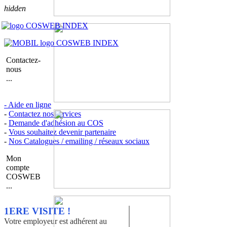
hidden
Contactez-
nous
...
- Aide en ligne
-
Contactez nos services
-
Demande d'adhésion au COS
-
Vous souhaitez devenir partenaire
-
Nos Catalogues / emailing / réseaux sociaux
Mon
compte
COSWEB
...
1ERE VISITE !
Votre employeur est adhérent au