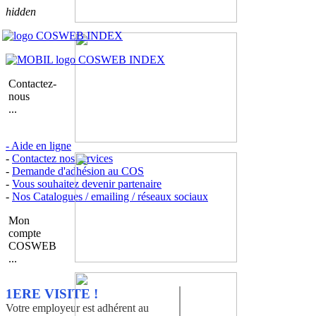
hidden
Contactez-
nous
...
- Aide en ligne
-
Contactez nos services
-
Demande d'adhésion au COS
-
Vous souhaitez devenir partenaire
-
Nos Catalogues / emailing / réseaux sociaux
Mon
compte
COSWEB
...
1ERE VISITE !
Votre employeur est adhérent au