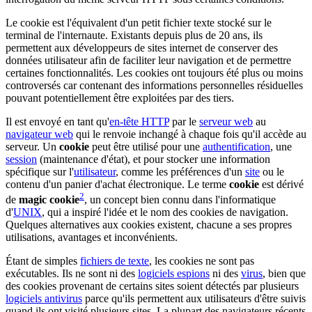
Le cookie est l'équivalent d'un petit fichier texte stocké sur le
terminal de l'internaute. Existants depuis plus de 20 ans, ils
permettent aux développeurs de sites internet de conserver des
données utilisateur afin de faciliter leur navigation et de permettre
certaines fonctionnalités. Les cookies ont toujours été plus ou moins
controversés car contenant des informations personnelles résiduelles
pouvant potentiellement être exploitées par des tiers.
Il est envoyé en tant qu'
en-tête HTTP
par le
serveur web
au
navigateur web
qui le renvoie inchangé à chaque fois qu'il accède au
serveur. Un
cookie
peut être utilisé pour une
authentification
, une
session
(maintenance d'état), et pour stocker une information
spécifique sur l'
utilisateur
, comme les préférences d'un
site
ou le
contenu d'un panier d'achat électronique. Le terme
cookie
est dérivé
2
de
magic cookie
, un concept bien connu dans l'informatique
d'
UNIX
, qui a inspiré l'idée et le nom des cookies de navigation.
Quelques alternatives aux cookies existent, chacune a ses propres
utilisations, avantages et inconvénients.
Étant de simples
fichiers de texte
, les cookies ne sont pas
exécutables. Ils ne sont ni des
logiciels espions
ni des
virus
, bien que
des cookies provenant de certains sites soient détectés par plusieurs
logiciels antivirus
parce qu'ils permettent aux utilisateurs d'être suivis
quand ils ont visité plusieurs sites. La plupart des navigateurs récents