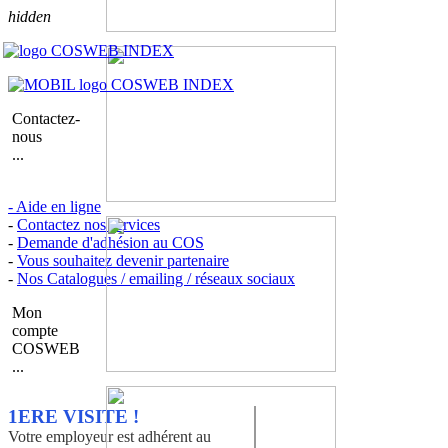
hidden
Contactez-
nous
...
- Aide en ligne
-
Contactez nos services
-
Demande d'adhésion au COS
-
Vous souhaitez devenir partenaire
-
Nos Catalogues / emailing / réseaux sociaux
Mon
compte
COSWEB
...
1ERE VISITE !
Votre employeur est adhérent au