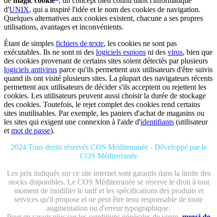
de
magic cookie
, un concept bien connu dans l'informatique
d'
UNIX
, qui a inspiré l'idée et le nom des cookies de navigation.
Quelques alternatives aux cookies existent, chacune a ses propres
utilisations, avantages et inconvénients.
Étant de simples
fichiers de texte
, les cookies ne sont pas
exécutables. Ils ne sont ni des
logiciels espions
ni des
virus
, bien que
des cookies provenant de certains sites soient détectés par plusieurs
logiciels antivirus
parce qu'ils permettent aux utilisateurs d'être suivis
quand ils ont visité plusieurs sites. La plupart des navigateurs récents
permettent aux utilisateurs de décider s'ils acceptent ou rejettent les
cookies. Les utilisateurs peuvent aussi choisir la durée de stockage
des cookies. Toutefois, le rejet complet des cookies rend certains
sites inutilisables. Par exemple, les paniers d'achat de magasins ou
les sites qui exigent une connexion à l'aide d'
identifiants
(utilisateur
et
mot de passe
).
2024 Tous droits réservés COS Méditerranée - Développé par le
COS Méditerranée
Les prix indiqués sur ce site internet sont garantis dans la limite des
stocks disponibles. Le COS Méditerranée se réserve le droit à tout
moment de modifier le tarif et les spécifications des produits et
services qu'il propose et ne peut être tenu responsable de toute
augmentation ou d'erreur typographique.
Pour en savoir plus sur les conditions générales de vente,
merci de