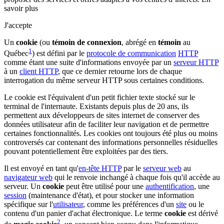
savoir plus
J'accepte
Un
cookie
(ou
témoin de connexion
, abrégé en
témoin
au
1
Québec
) est défini par le
protocole de communication
HTTP
comme étant une suite d'informations envoyée par un
serveur HTTP
à un
client HTTP
, que ce dernier retourne lors de chaque
interrogation du même serveur HTTP sous certaines conditions.
Le cookie est l'équivalent d'un petit fichier texte stocké sur le
terminal de l'internaute. Existants depuis plus de 20 ans, ils
permettent aux développeurs de sites internet de conserver des
données utilisateur afin de faciliter leur navigation et de permettre
certaines fonctionnalités. Les cookies ont toujours été plus ou moins
controversés car contenant des informations personnelles résiduelles
pouvant potentiellement être exploitées par des tiers.
Il est envoyé en tant qu'
en-tête HTTP
par le
serveur web
au
navigateur web
qui le renvoie inchangé à chaque fois qu'il accède au
serveur. Un
cookie
peut être utilisé pour une
authentification
, une
session
(maintenance d'état), et pour stocker une information
spécifique sur l'
utilisateur
, comme les préférences d'un
site
ou le
contenu d'un panier d'achat électronique. Le terme
cookie
est dérivé
2