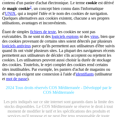
contenu d'un panier d'achat électronique. Le terme
cookie
est dérivé
2
de
magic cookie
, un concept bien connu dans l'informatique
d'
UNIX
, qui a inspiré l'idée et le nom des cookies de navigation.
Quelques alternatives aux cookies existent, chacune a ses propres
utilisations, avantages et inconvénients.
Étant de simples
fichiers de texte
, les cookies ne sont pas
exécutables. Ils ne sont ni des
logiciels espions
ni des
virus
, bien que
des cookies provenant de certains sites soient détectés par plusieurs
logiciels antivirus
parce qu'ils permettent aux utilisateurs d'être suivis
quand ils ont visité plusieurs sites. La plupart des navigateurs récents
permettent aux utilisateurs de décider s'ils acceptent ou rejettent les
cookies. Les utilisateurs peuvent aussi choisir la durée de stockage
des cookies. Toutefois, le rejet complet des cookies rend certains
sites inutilisables. Par exemple, les paniers d'achat de magasins ou
les sites qui exigent une connexion à l'aide d'
identifiants
(utilisateur
et
mot de passe
).
2024 Tous droits réservés COS Méditerranée - Développé par le
COS Méditerranée
Les prix indiqués sur ce site internet sont garantis dans la limite des
stocks disponibles. Le COS Méditerranée se réserve le droit à tout
moment de modifier le tarif et les spécifications des produits et
services qu'il propose et ne peut être tenu responsable de toute