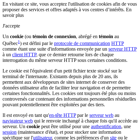
En visitant ce site, vous acceptez l'utilisation de cookies afin de vous
proposer des services et offres adaptés à vos centres d’intérêts.
En
savoir plus
J'accepte
Un
cookie
(ou
témoin de connexion
, abrégé en
témoin
au
1
Québec
) est défini par le
protocole de communication
HTTP
comme étant une suite d'informations envoyée par un
serveur HTTP
à un
client HTTP
, que ce dernier retourne lors de chaque
interrogation du même serveur HTTP sous certaines conditions.
Le cookie est l'équivalent d'un petit fichier texte stocké sur le
terminal de l'internaute. Existants depuis plus de 20 ans, ils
permettent aux développeurs de sites internet de conserver des
données utilisateur afin de faciliter leur navigation et de permettre
certaines fonctionnalités. Les cookies ont toujours été plus ou moins
controversés car contenant des informations personnelles résiduelles
pouvant potentiellement être exploitées par des tiers.
Il est envoyé en tant qu'
en-tête HTTP
par le
serveur web
au
navigateur web
qui le renvoie inchangé à chaque fois qu'il accède au
serveur. Un
cookie
peut être utilisé pour une
authentification
, une
session
(maintenance d'état), et pour stocker une information
spécifique sur l'
utilisateur
, comme les préférences d'un
site
ou le