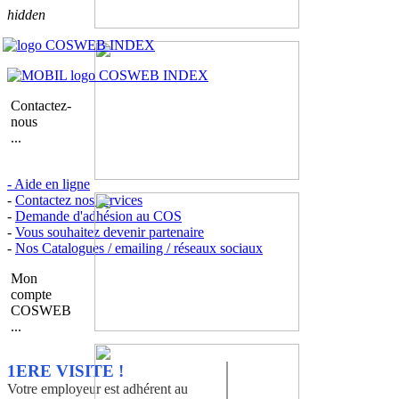
hidden
Contactez-
nous
...
- Aide en ligne
-
Contactez nos services
-
Demande d'adhésion au COS
-
Vous souhaitez devenir partenaire
-
Nos Catalogues / emailing / réseaux sociaux
Mon
compte
COSWEB
...
1ERE VISITE !
Votre employeur est adhérent au