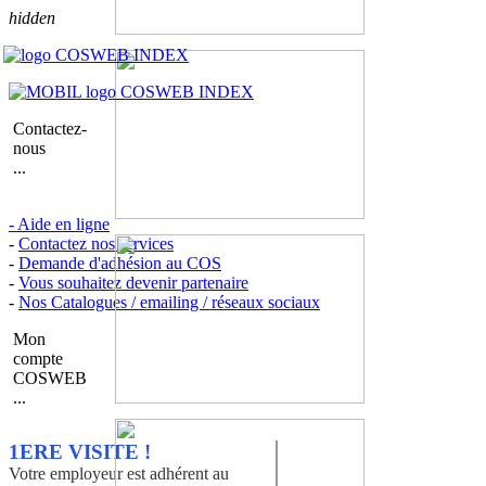
hidden
Contactez-
nous
...
- Aide en ligne
-
Contactez nos services
-
Demande d'adhésion au COS
-
Vous souhaitez devenir partenaire
-
Nos Catalogues / emailing / réseaux sociaux
Mon
compte
COSWEB
...
1ERE VISITE !
Votre employeur est adhérent au