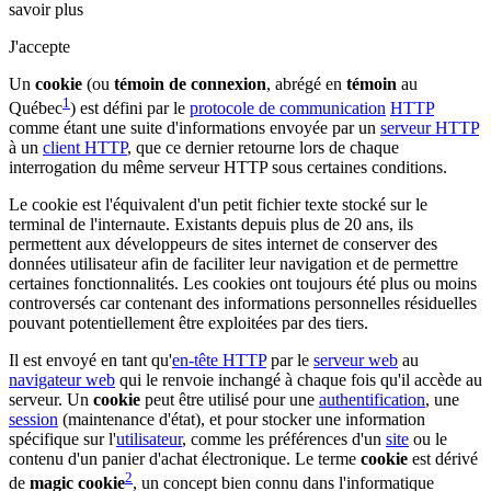
savoir plus
J'accepte
Un
cookie
(ou
témoin de connexion
, abrégé en
témoin
au
1
Québec
) est défini par le
protocole de communication
HTTP
comme étant une suite d'informations envoyée par un
serveur HTTP
à un
client HTTP
, que ce dernier retourne lors de chaque
interrogation du même serveur HTTP sous certaines conditions.
Le cookie est l'équivalent d'un petit fichier texte stocké sur le
terminal de l'internaute. Existants depuis plus de 20 ans, ils
permettent aux développeurs de sites internet de conserver des
données utilisateur afin de faciliter leur navigation et de permettre
certaines fonctionnalités. Les cookies ont toujours été plus ou moins
controversés car contenant des informations personnelles résiduelles
pouvant potentiellement être exploitées par des tiers.
Il est envoyé en tant qu'
en-tête HTTP
par le
serveur web
au
navigateur web
qui le renvoie inchangé à chaque fois qu'il accède au
serveur. Un
cookie
peut être utilisé pour une
authentification
, une
session
(maintenance d'état), et pour stocker une information
spécifique sur l'
utilisateur
, comme les préférences d'un
site
ou le
contenu d'un panier d'achat électronique. Le terme
cookie
est dérivé
2
de
magic cookie
, un concept bien connu dans l'informatique