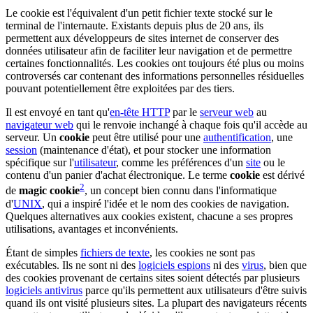
Le cookie est l'équivalent d'un petit fichier texte stocké sur le
terminal de l'internaute. Existants depuis plus de 20 ans, ils
permettent aux développeurs de sites internet de conserver des
données utilisateur afin de faciliter leur navigation et de permettre
certaines fonctionnalités. Les cookies ont toujours été plus ou moins
controversés car contenant des informations personnelles résiduelles
pouvant potentiellement être exploitées par des tiers.
Il est envoyé en tant qu'
en-tête HTTP
par le
serveur web
au
navigateur web
qui le renvoie inchangé à chaque fois qu'il accède au
serveur. Un
cookie
peut être utilisé pour une
authentification
, une
session
(maintenance d'état), et pour stocker une information
spécifique sur l'
utilisateur
, comme les préférences d'un
site
ou le
contenu d'un panier d'achat électronique. Le terme
cookie
est dérivé
2
de
magic cookie
, un concept bien connu dans l'informatique
d'
UNIX
, qui a inspiré l'idée et le nom des cookies de navigation.
Quelques alternatives aux cookies existent, chacune a ses propres
utilisations, avantages et inconvénients.
Étant de simples
fichiers de texte
, les cookies ne sont pas
exécutables. Ils ne sont ni des
logiciels espions
ni des
virus
, bien que
des cookies provenant de certains sites soient détectés par plusieurs
logiciels antivirus
parce qu'ils permettent aux utilisateurs d'être suivis
quand ils ont visité plusieurs sites. La plupart des navigateurs récents