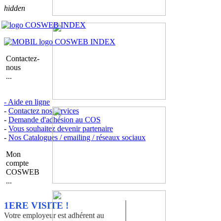
hidden
Contactez-
nous
...
- Aide en ligne
-
Contactez nos services
-
Demande d'adhésion au COS
-
Vous souhaitez devenir partenaire
-
Nos Catalogues / emailing / réseaux sociaux
Mon
compte
COSWEB
...
1ERE VISITE !
Votre employeur est adhérent au